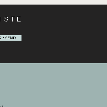
ISTE
s
 / SEND
és