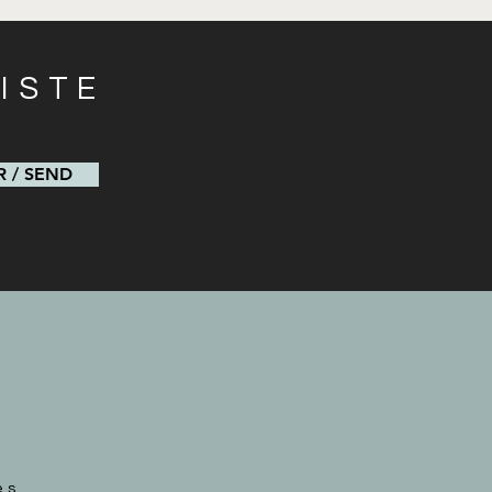
ISTE
s
 / SEND
és