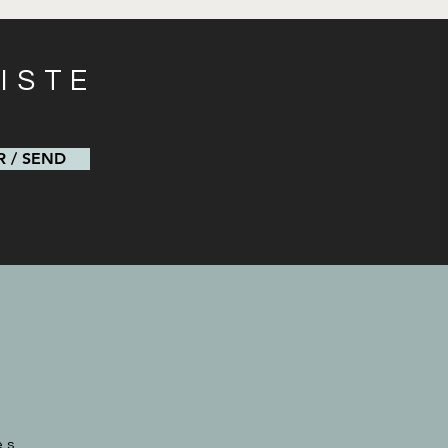
ISTE
s
 / SEND
és